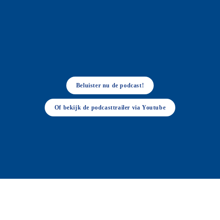
Beluister nu de podcast!
Of bekijk de podcasttrailer via Youtube
Ontdek de nieuwste Skantrae 
binnendeurmodellen